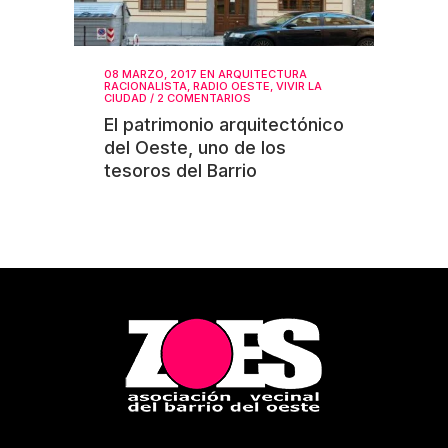
08 MARZO, 2017
EN
ARQUITECTURA
RACIONALISTA
,
RADIO OESTE
,
VIVIR LA
CIUDAD
/
2 COMENTARIOS
El patrimonio arquitectónico
del Oeste, uno de los
tesoros del Barrio