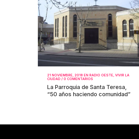
21 NOVIEMBRE, 2018
EN
RADIO OESTE
,
VIVIR LA
CIUDAD
/
0 COMENTARIOS
La Parroquia de Santa Teresa,
“50 años haciendo comunidad”