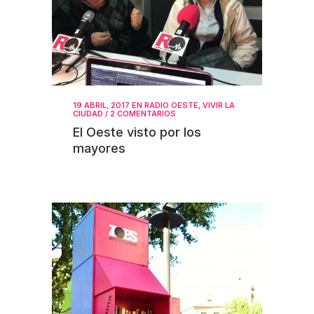
19 ABRIL, 2017
EN
RADIO OESTE
,
VIVIR LA
CIUDAD
/
2 COMENTARIOS
El Oeste visto por los
mayores