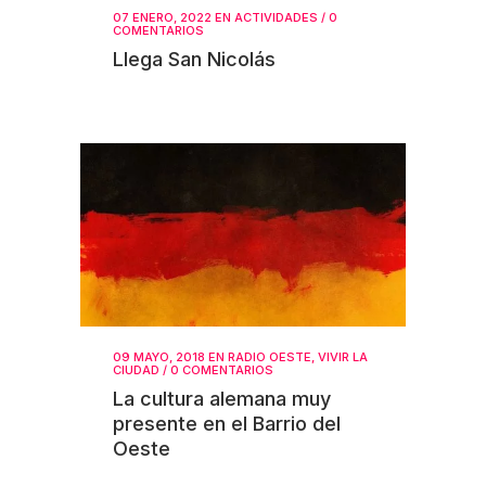
07 ENERO, 2022
EN
ACTIVIDADES
/
0
COMENTARIOS
Llega San Nicolás
09 MAYO, 2018
EN
RADIO OESTE
,
VIVIR LA
CIUDAD
/
0 COMENTARIOS
La cultura alemana muy
presente en el Barrio del
Oeste