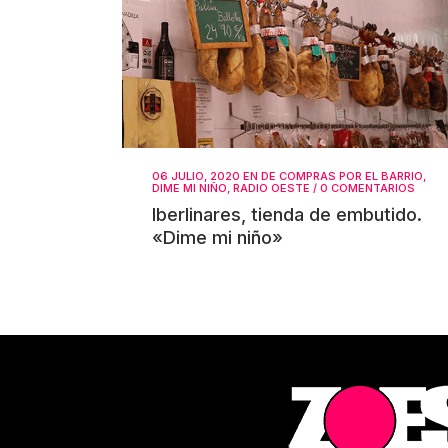
06 JULIO, 2020
EN
DE COMPRAS POR EL BARRIO
,
DIME MI NIÑO
,
RADIO OESTE
/
0 COMENTARIOS
Iberlinares, tienda de embutido.
«Dime mi niño»