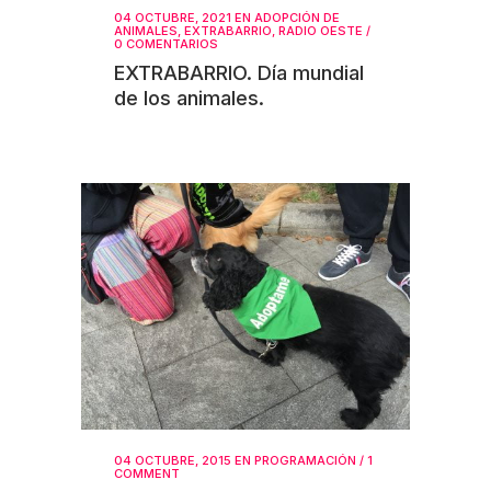
04 OCTUBRE, 2021
EN
ADOPCIÓN DE
ANIMALES
,
EXTRABARRIO
,
RADIO OESTE
/
0 COMENTARIOS
EXTRABARRIO. Día mundial
de los animales.
04 OCTUBRE, 2015
EN
PROGRAMACIÓN
/
1
COMMENT