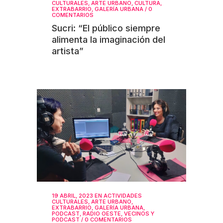
CULTURALES
,
ARTE URBANO
,
CULTURA
,
EXTRABARRIO
,
GALERÍA URBANA
/
0
COMENTARIOS
Sucri: “El público siempre
alimenta la imaginación del
artista”
19 ABRIL, 2023
EN
ACTIVIDADES
CULTURALES
,
ARTE URBANO
,
EXTRABARRIO
,
GALERÍA URBANA
,
PODCAST
,
RADIO OESTE
,
VECINOS Y
PODCAST
/
0 COMENTARIOS