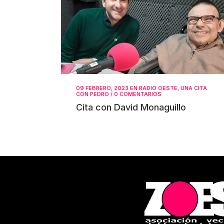
09 FEBRERO, 2023
EN
RADIO OESTE
,
UNA CITA
CON PEDRO
/
0 COMENTARIOS
Cita con David Monaguillo