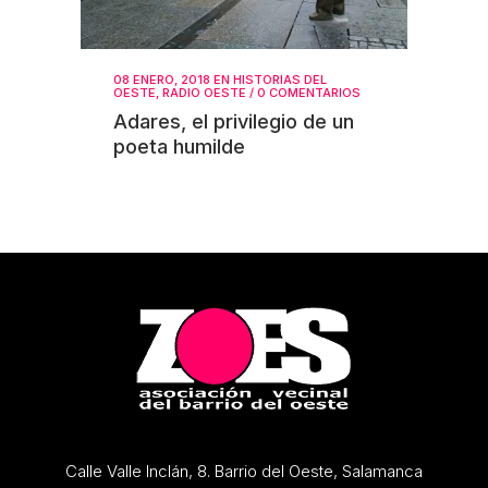
08 ENERO, 2018
EN
HISTORIAS DEL
OESTE
,
RADIO OESTE
/
0 COMENTARIOS
Adares, el privilegio de un
poeta humilde
Calle Valle Inclán, 8. Barrio del Oeste, Salamanca