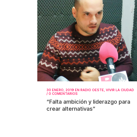
30 ENERO, 2019
EN
RADIO OESTE
,
VIVIR LA CIUDAD
/
0 COMENTARIOS
“Falta ambición y liderazgo para
crear alternativas”