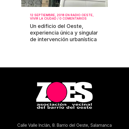
12 SEPTIEMBRE, 2018
EN
RADIO OESTE
,
VIVIR LA CIUDAD
/
0 COMENTARIOS
Un edificio del Oeste,
experiencia única y singular
de intervención urbanística
Calle Valle Inclán, 8. Barrio del Oeste, Salamanca