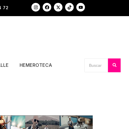
4 72
ALLE
HEMEROTECA