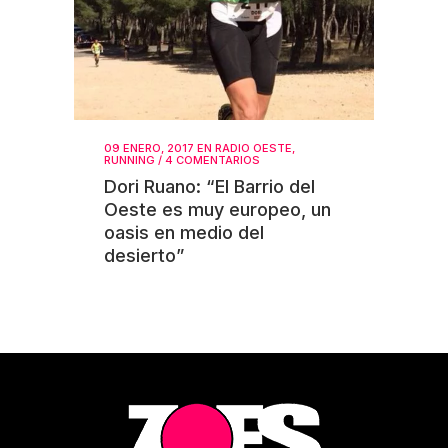
09 ENERO, 2017
EN
RADIO OESTE
,
RUNNING
/
4 COMENTARIOS
Dori Ruano: “El Barrio del
Oeste es muy europeo, un
oasis en medio del
desierto”