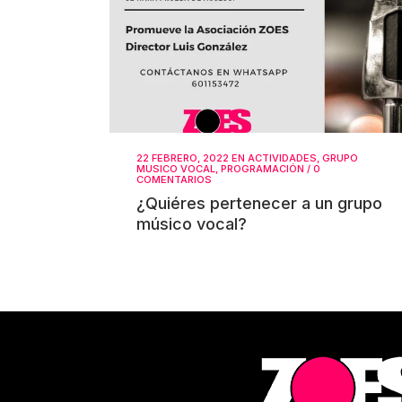
22 FEBRERO, 2022
EN
ACTIVIDADES
,
GRUPO
MUSICO VOCAL
,
PROGRAMACIÓN
/
0
COMENTARIOS
¿Quiéres pertenecer a un grupo
músico vocal?