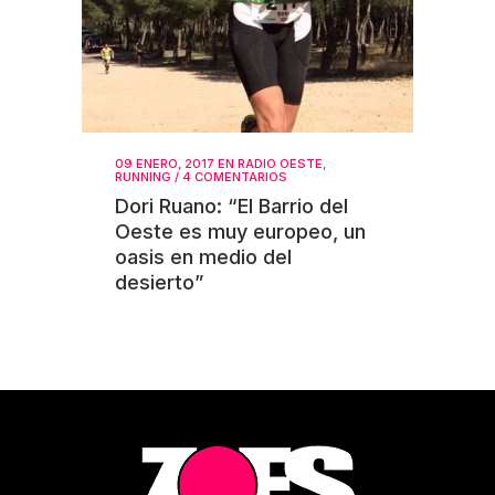
09 ENERO, 2017
EN
RADIO OESTE
,
RUNNING
/
4 COMENTARIOS
Dori Ruano: “El Barrio del
Oeste es muy europeo, un
oasis en medio del
desierto”