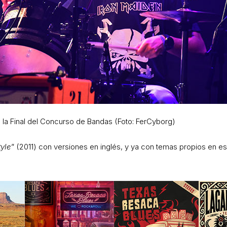
 la Final del Concurso de Bandas (Foto: FerCyborg)
tyle
” (2011) con versiones en inglés, y ya con temas propios en es