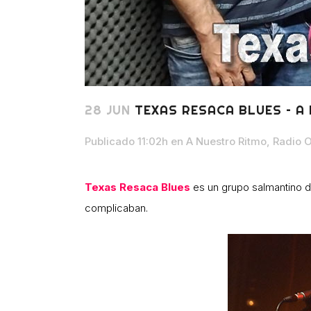
28 JUN
TEXAS RESACA BLUES – A
Publicado 11:02h
en
A Nuestro Ritmo
,
Radio 
Texas Resaca Blues
es un grupo salmantino de
complicaban.