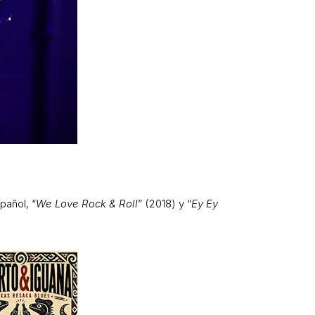
pañol, “
We Love Rock & Roll
” (2018) y “
Ey Ey