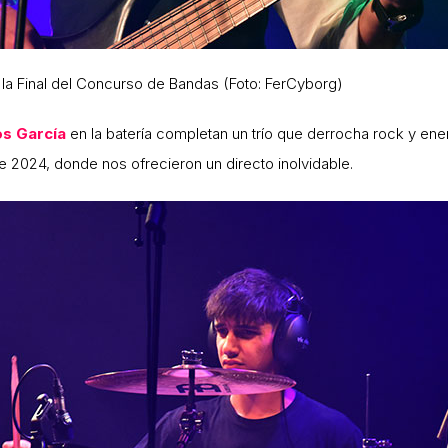
 la Final del Concurso de Bandas (Foto: FerCyborg)
os
García
en la batería completan un trío que derrocha rock y ener
2024, donde nos ofrecieron un directo inolvidable.