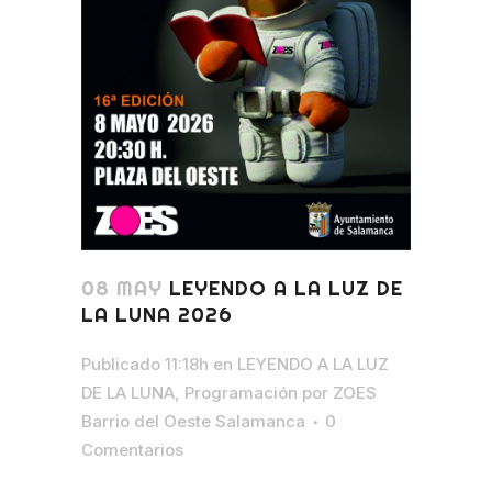
08 MAY
LEYENDO A LA LUZ DE
LA LUNA 2026
Publicado 11:18h
en
LEYENDO A LA LUZ
DE LA LUNA
,
Programación
por
ZOES
Barrio del Oeste Salamanca
0
Comentarios