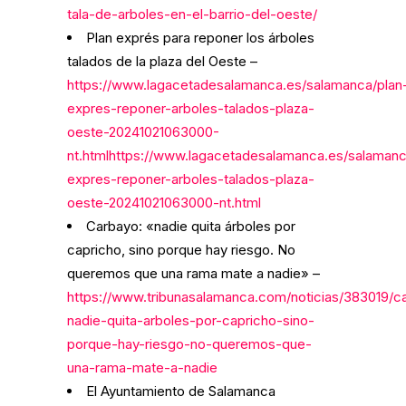
tala-de-arboles-en-el-barrio-del-oeste/
Plan exprés para reponer los árboles
talados de la plaza del Oeste –
https://www.lagacetadesalamanca.es/salamanca/plan
expres-reponer-arboles-talados-plaza-
oeste-20241021063000-
nt.htmlhttps://www.lagacetadesalamanca.es/salamanc
expres-reponer-arboles-talados-plaza-
oeste-20241021063000-nt.html
Carbayo: «nadie quita árboles por
capricho, sino porque hay riesgo. No
queremos que una rama mate a nadie» –
https://www.tribunasalamanca.com/noticias/383019/c
nadie-quita-arboles-por-capricho-sino-
porque-hay-riesgo-no-queremos-que-
una-rama-mate-a-nadie
El Ayuntamiento de Salamanca