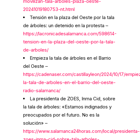
movilizan-tala-arboles-plaza-oeste-
20241019180753-nt.html
Tensión en la plaza del Oeste por la tala
de árboles: un detenido en la protesta –
https://lacronicadesalamanca.com/598614-
tension-en-la-plaza-del-oeste-por-la-tala-
de-arboles/
Empieza la tala de árboles en el Barrio
del Oeste –
https://cadenaser.com/castillayleon/2024/10/17/empie
la-tala-de-arboles-en-el-barrio-del-oeste-
radio-salamanca/
La presidenta de ZOES, Inma Cid, sobre
la tala de árboles: «Estamos indignados y
preocupados por el futuro. No es la
solución» –
https://www.salamanca24horas.com/local/presidenta-
zoes-inma-cid-sobre-tala-arboles-