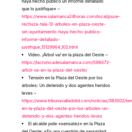
haya hecho público un informe detallado
que lo justifique» –
https://www.salamanca24horas.com/local/psoe-
rechaza-tala-12-arboles-en-plaza-oeste-
sin-ayuntamiento-haya-hecho-publico-
informe-detallado-
justifique_15129964_102.html
Vídeo. ¡Árbol va! en la plaza del Oeste –
https://lacronicadesalamanca.com/598472-
arbol-va-en-la-plaza-del-oeste/
Tensión en la Plaza del Oeste por los
árboles: Un detenido y dos agentes heridos
leves –
https://www.tribunavalladolid.com/noticias/383002/te
en-la-plaza-del-oeste-por-los-arboles-un-
detenido-y-dos-agentes-heridos-leves
El alcalde pide «sensatez» en la Plaza
del Oeste: «Es una cuestión de seguridad,