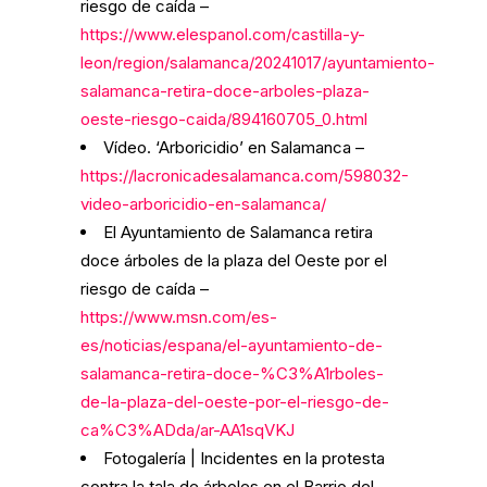
riesgo de caída –
https://www.elespanol.com/castilla-y-
leon/region/salamanca/20241017/ayuntamiento-
salamanca-retira-doce-arboles-plaza-
oeste-riesgo-caida/894160705_0.html
Vídeo. ‘Arboricidio’ en Salamanca –
https://lacronicadesalamanca.com/598032-
video-arboricidio-en-salamanca/
El Ayuntamiento de Salamanca retira
doce árboles de la plaza del Oeste por el
riesgo de caída –
https://www.msn.com/es-
es/noticias/espana/el-ayuntamiento-de-
salamanca-retira-doce-%C3%A1rboles-
de-la-plaza-del-oeste-por-el-riesgo-de-
ca%C3%ADda/ar-AA1sqVKJ
Fotogalería | Incidentes en la protesta
contra la tala de árboles en el Barrio del