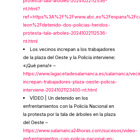
protesta-tala-arboles-20241022112536-
nt.html?
ref=https%3A%2F%2Fwww.abc.es%2Fespana%2Fcast
leon%2Fdetenido-dos-policias-heridos-
protesta-tala-arboles-20241022112536-
nt.html
Los vecinos increpan a los trabajadores
de la plaza del Oeste y la Policía interviene:
«¡Qué pena!» –
https://www.lagacetadesalamanca.es/salamanca/veci
increpan-trabajadores-plaza-oeste-policia-
interviene-20241021123400-nt.html
VÍDEO | Un detenido en los
enfrentamientos con la Policía Nacional en
la protesta por la tala de árboles en la plaza
del Oeste –
https://www.salamanca24horas.com/sucesos/video-
enfrentamientos-con-policia-nacional-en-