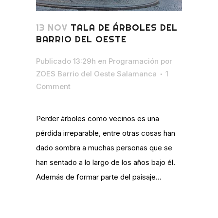
13 NOV
TALA DE ÁRBOLES DEL
BARRIO DEL OESTE
Publicado 13:29h
en
Programación
por
ZOES Barrio del Oeste Salamanca
1
Comment
Perder árboles como vecinos es una
pérdida irreparable, entre otras cosas han
dado sombra a muchas personas que se
han sentado a lo largo de los años bajo él.
Además de formar parte del paisaje…