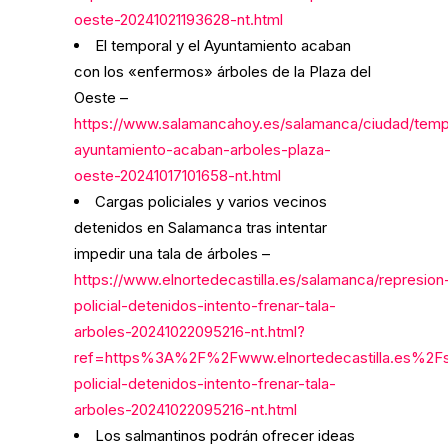
oeste-20241021193628-nt.html
El temporal y el Ayuntamiento acaban
con los «enfermos» árboles de la Plaza del
Oeste –
https://www.salamancahoy.es/salamanca/ciudad/temp
ayuntamiento-acaban-arboles-plaza-
oeste-20241017101658-nt.html
Cargas policiales y varios vecinos
detenidos en Salamanca tras intentar
impedir una tala de árboles –
https://www.elnortedecastilla.es/salamanca/represion
policial-detenidos-intento-frenar-tala-
arboles-20241022095216-nt.html?
ref=https%3A%2F%2Fwww.elnortedecastilla.es%2F
policial-detenidos-intento-frenar-tala-
arboles-20241022095216-nt.html
Los salmantinos podrán ofrecer ideas