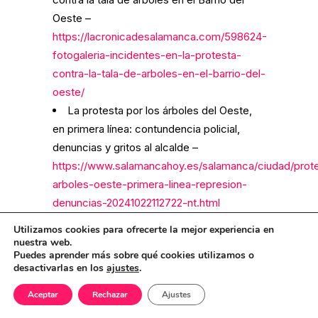
Oeste –
https://lacronicadesalamanca.com/598624-
fotogaleria-incidentes-en-la-protesta-
contra-la-tala-de-arboles-en-el-barrio-del-
oeste/
La protesta por los árboles del Oeste,
en primera línea: contundencia policial,
denuncias y gritos al alcalde –
https://www.salamancahoy.es/salamanca/ciudad/prot
arboles-oeste-primera-linea-represion-
denuncias-20241022112722-nt.html
VÍDEO | Un detenido en los
Utilizamos cookies para ofrecerte la mejor experiencia en
enfrentamientos con la Policía Nacional en
nuestra web.
Puedes aprender más sobre qué cookies utilizamos o
la protesta por la tala de árboles en la plaza
desactivarlas en los
ajustes
.
del Oeste –
https://izca.net/2024/10/22/video-un-
Aceptar
Rechazar
Ajustes
detenido-en-los-enfrentamientos-con-la-