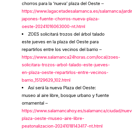
chorros para la ‘nueva’ plaza del Oeste –
https://www.lagacetadesalamanca.es/salamanca/jardi
japones-fuente-chorros-nueva-plaza-
oeste-20241016063000-nt.html
ZOES solicitará trozos del árbol talado
este jueves en la plaza del Oeste para
repartirlos entre los vecinos del barrio –
https://www.salamanca24horas.com/local/zoes-
solicitara-trozos-arbol-talado-este-jueves-
en-plaza-oeste-repartirlos-entre-vecinos-
barrio_15129629_102.html
Así será la nueva Plaza del Oeste:
museo al aire libre, bosque urbano y fuente
ornamental –
https://www.salamancahoy.es/salamanca/ciudad/nuev
plaza-oeste-museo-aire-libre-
peatonalizacion-20241018143417-nt.html