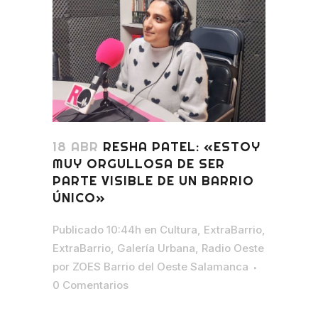
18 ABR
RESHA PATEL: «ESTOY
MUY ORGULLOSA DE SER
PARTE VISIBLE DE UN BARRIO
ÚNICO»
Publicado 10:44h
en
Cultura
,
ExtraBarrio
,
ExtraBarrio
,
Galería Urbana
,
Radio Oeste
por
ZOES Barrio del Oeste Salamanca
0 Comentarios