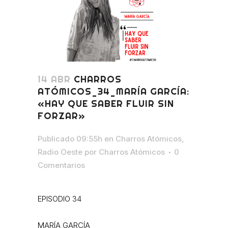
14 ABR
CHARROS
ATÓMICOS_34_MARÍA GARCÍA:
«HAY QUE SABER FLUIR SIN
FORZAR»
Publicado 09:55h
en
Charros Atómicos
,
Radio Oeste
por
Charros Atómicos
0
Comentarios
EPISODIO 34
MARÍA GARCÍA