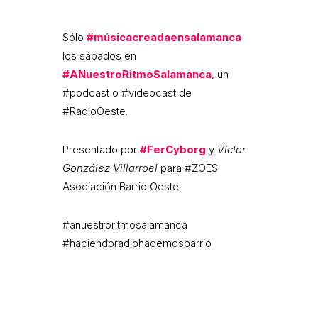
Sólo
#músicacreadaensalamanca
los sábados en
#ANuestroRitmoSalamanca
, un
#podcast o #videocast de
#RadioOeste.
Presentado por
#FerCyborg
y
Víctor
González Villarroel
para #ZOES
Asociación Barrio Oeste.
#anuestroritmosalamanca
#haciendoradiohacemosbarrio