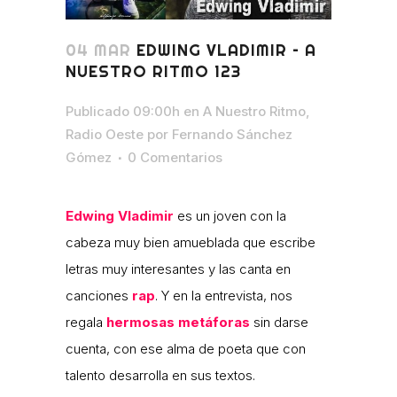
04 MAR
EDWING VLADIMIR – A
NUESTRO RITMO 123
Publicado 09:00h
en
A Nuestro Ritmo
,
Radio Oeste
por
Fernando Sánchez
Gómez
0 Comentarios
Edwing Vladimir
es un joven con la
cabeza muy bien amueblada que escribe
letras muy interesantes y las canta en
canciones
rap
. Y en la entrevista, nos
regala
hermosas metáforas
sin darse
cuenta, con ese alma de poeta que con
talento desarrolla en sus textos.