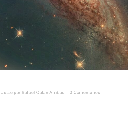
1
 Oeste
por
Rafael Galán Arribas
0 Comentarios