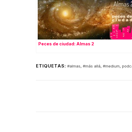
Peces de ciudad: Almas 2
ETIQUETAS:
,
,
,
#almas
#más allá
#medium
podc