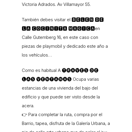
Victoria Adrados. Av Villamayor 55.
También debes visitar el 🅱🅴🅻🅴🅽 🅳🅴
🅻🅰 🅲🅾🅲🅸🅽🅸🆃🅰 🅼🅰🅶🅸🅲🅰en
Calle Gutemberg 16, en este caso con
piezas de playmobil y dedicado este año a
los vehículos…
Como es habitual A 🅣🅡🅐🅥🅔🅢 🅓🅔
🅛🅐🅢 🅥🅔🅝🅣🅐🅝🅐🅢 Ocupa varias
estancias de una vivienda del bajo del
edificio y que puede ser visto desde la
acera.
👉 Para completar la ruta, compra por el
Barrio, tapea, disfruta de la Galería Urbana, a