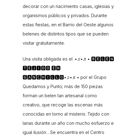
decorar con un nacimiento casas, iglesias y
organismos públicos y privados. Durante
estas fiestas, en el Barrio del Oeste algunos
belenes de distintos tipos que se pueden
visitar gratuitamente.
Una visita obligada es el .•♫•♬• 🅱🅴🅻🅴́🅽
🆃🅴🅹🅸🅳🅾 🅴🅽
🅶🅰🅽🅲🅷🅸🅻🅻🅾•♫•♬• por el Grupo
Quedamos y Punto; más de 150 piezas
forman un belen tan artesanal como
creativo, que recoge las escenas más
conocidas en torno al misterio. Tejido con
lanas durante un año con mucho esfuerzo e
igual ilusión…Se encuentra en el Centro