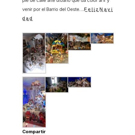
pie de calle arte urbano que da color al ir y
venir por el Barrio del Oeste….F̬̤̯ e̬̤̯ l̬̤̯ i̬̤̯ z̬̤̯ N̬̤̯ a̬̤̯ v̬̤̯ i̬̤̯
d̬̤̯ a̬̤̯ d̬̤̯
Compartir