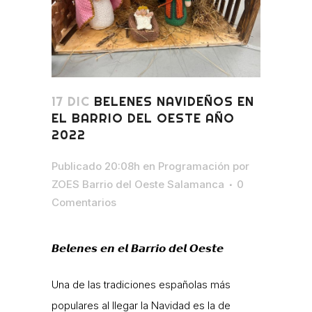
17 DIC
BELENES NAVIDEÑOS EN
EL BARRIO DEL OESTE AÑO
2022
Publicado 20:08h
en
Programación
por
ZOES Barrio del Oeste Salamanca
0
Comentarios
𝘽𝙚𝙡𝙚𝙣𝙚𝙨 𝙚𝙣 𝙚𝙡 𝘽𝙖𝙧𝙧𝙞𝙤 𝙙𝙚𝙡 𝙊𝙚𝙨𝙩𝙚
Una de las tradiciones españolas más
populares al llegar la Navidad es la de