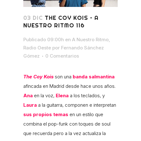
03 DIC
THE COY KOIS – A
NUESTRO RITMO 116
Publicado 09:00h
en
A Nuestro Ritmo
,
Radio Oeste
por
Fernando Sánchez
Gómez
0 Comentarios
The Coy Kois
son una
banda salmantina
afincada en Madrid desde hace unos años.
Ana
en la voz,
Elena
a los teclados, y
Laura
a la guitarra, componen e interpretan
sus propios temas
en un estilo que
combina el pop-funk con toques de soul
que recuerda pero a la vez actualiza la