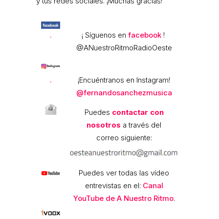
y tus redes sociales. ¡Muchas gracias!
.
¡ Síguenos en
facebook
!
@ANuestroRitmoRadioOeste
.
¡Encuéntranos en Instagram!
@fernandosanchezmusica
Puedes
contactar con
nosotros
a través del
correo siguiente:
Puedes ver todas las vídeo
entrevistas en el:
Canal
YouTube de A Nuestro Ritmo
.