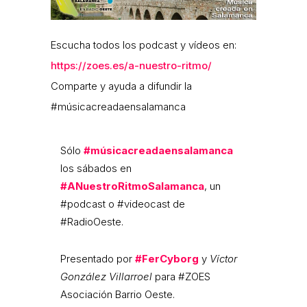
Escucha todos los podcast y vídeos en:
https://zoes.es/a-nuestro-ritmo/
Comparte y ayuda a difundir la
#músicacreadaensalamanca
Sólo
#músicacreadaensalamanca
los sábados en
#ANuestroRitmoSalamanca
, un
#podcast o #videocast de
#RadioOeste.
Presentado por
#FerCyborg
y
Víctor
González Villarroel
para #ZOES
Asociación Barrio Oeste.