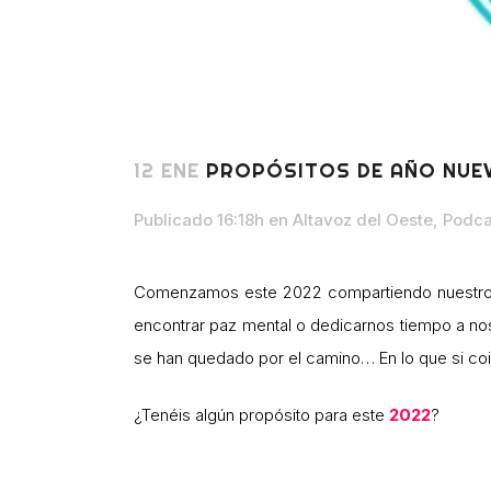
12 ENE
PROPÓSITOS DE AÑO NUE
Publicado 16:18h
en
Altavoz del Oeste
,
Podca
Comenzamos este 2022 compartiendo nuestros p
encontrar paz mental o dedicarnos tiempo a no
se han quedado por el camino… En lo que si co
¿Tenéis algún propósito para este
2022
?