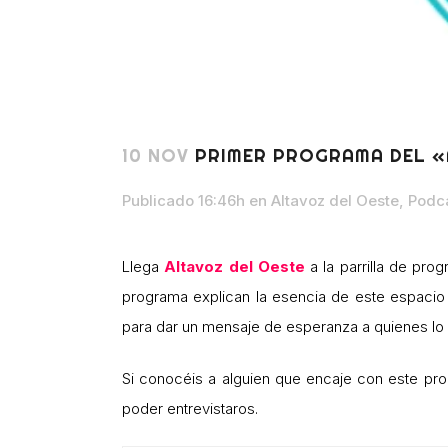
10 NOV
PRIMER PROGRAMA DEL «
Publicado 16:46h
en
Altavoz del Oeste
,
Podc
Llega
Altavoz del Oeste
a la parrilla de pr
programa explican la esencia de este espacio d
para dar un mensaje de esperanza a quienes lo
Si conocéis a alguien que encaje con este pro
poder entrevistaros.