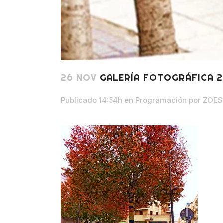
26 NOV
GALERÍA FOTOGRÁFICA 2
Publicado 14:54h
en
Programación
por
ZOES 