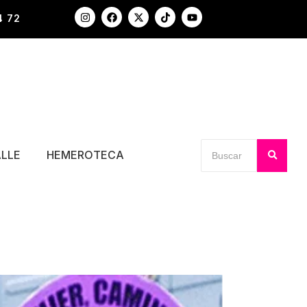
4 72
ALLE
HEMEROTECA