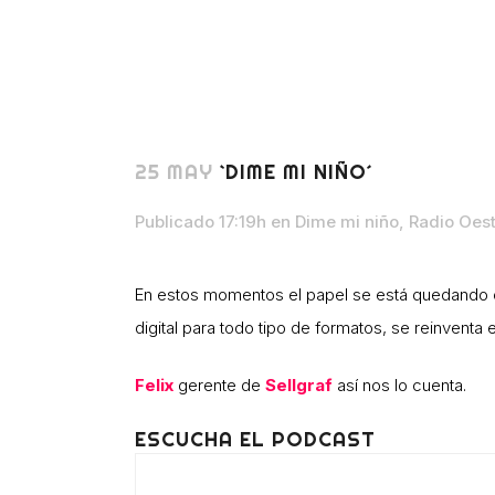
25 MAY
`DIME MI NIÑO´
Publicado 17:19h
en
Dime mi niño
,
Radio Oes
En estos momentos el papel se está quedando
digital para todo tipo de formatos, se reinventa 
Felix
gerente de
Sellgraf
así nos lo cuenta.
ESCUCHA EL PODCAST