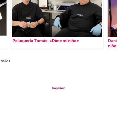
Peluquería Tomás. «Dime mi niño»
Dani
niño
resión
Imprimir