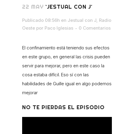
22 MAY
`JESTUAL CON J´
Publicado 08:56h
en
Jestual con J
,
Radio
Oeste
por
Paco Iglesias
0 Comentarios
El confinamiento está teniendo sus efectos
en este grupo, en general las crisis pueden
servir para mejorar, pero en este caso la
cosa estaba difícil. Eso sí con las
habilidades de Guille igual en algo podemos
mejorar
NO TE PIERDAS EL EPISODIO