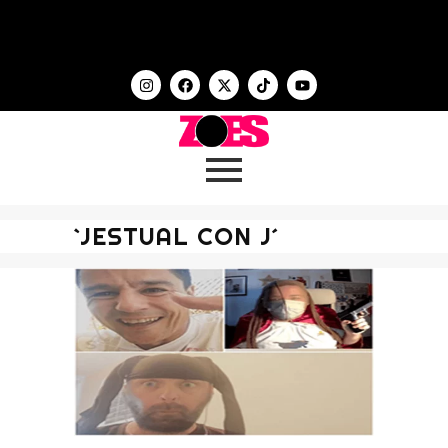
`JESTUAL CON J´