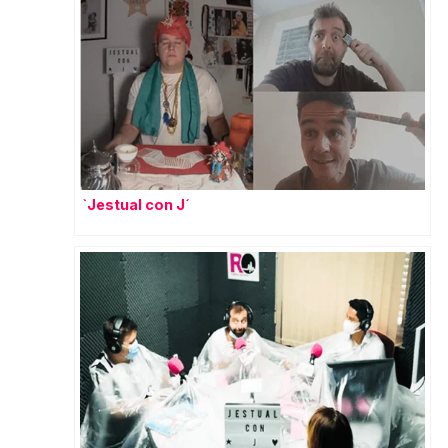
`Jestual con J´