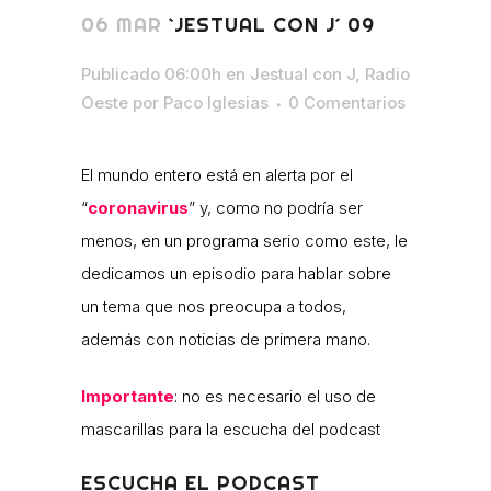
06 MAR
`JESTUAL CON J´ 09
Publicado 06:00h
en
Jestual con J
,
Radio
Oeste
por
Paco Iglesias
0 Comentarios
El mundo entero está en alerta por el
“
coronavirus
” y, como no podría ser
menos, en un programa serio como este, le
dedicamos un episodio para hablar sobre
un tema que nos preocupa a todos,
además con noticias de primera mano.
Importante
: no es necesario el uso de
mascarillas para la escucha del podcast
ESCUCHA EL PODCAST