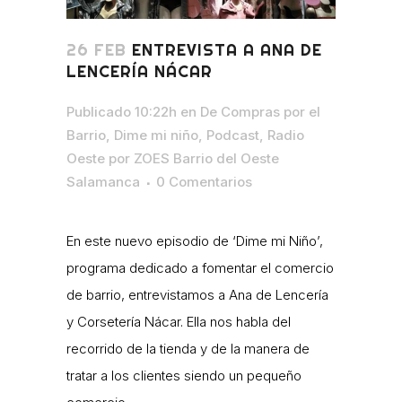
26 FEB
ENTREVISTA A ANA DE
LENCERÍA NÁCAR
Publicado 10:22h
en
De Compras por el
Barrio
,
Dime mi niño
,
Podcast
,
Radio
Oeste
por
ZOES Barrio del Oeste
Salamanca
0 Comentarios
En este nuevo episodio de ‘Dime mi Niño’,
programa dedicado a fomentar el comercio
de barrio, entrevistamos a Ana de Lencería
y Corsetería Nácar. Ella nos habla del
recorrido de la tienda y de la manera de
tratar a los clientes siendo un pequeño