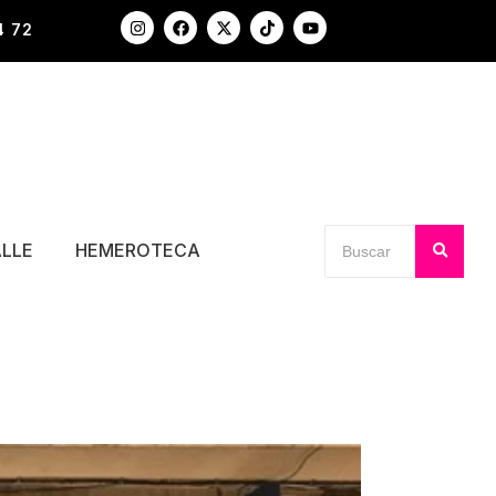
4 72
ALLE
HEMEROTECA