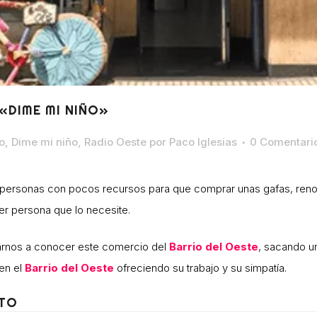
«DIME MI NIÑO»
o
,
Dime mi niño
,
Radio Oeste
por
Paco Iglesias
0 Comentari
as personas con pocos recursos para que comprar unas gafas, renov
ier persona que lo necesite.
rnos a conocer este comercio del
Barrio del Oeste
, sacando un
en el
Barrio del Oeste
ofreciendo su trabajo y su simpatía.
TO