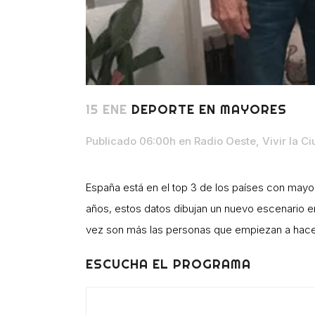
15 ENE
DEPORTE EN MAYORES
Publicado 06:00h
en
Radio Oeste
,
Vivir la C
España está en el top 3 de los países con may
años, estos datos dibujan un nuevo escenario en
vez son más las personas que empiezan a hacer 
ESCUCHA EL PROGRAMA