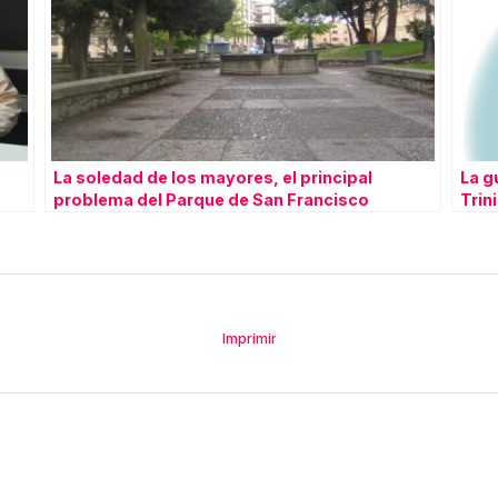
La soledad de los mayores, el principal
La g
problema del Parque de San Francisco
Trin
Radi
Imprimir