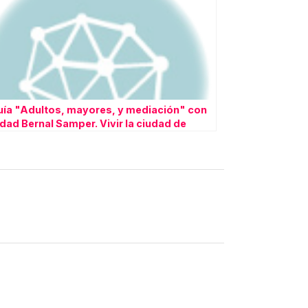
uía "Adultos, mayores, y mediación" con
idad Bernal Samper. Vivir la ciudad de
o Oeste