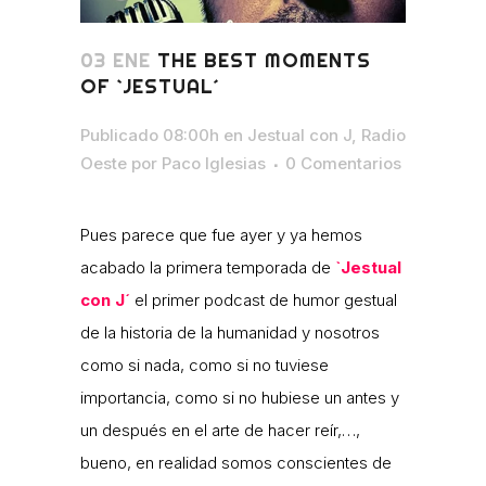
03 ENE
THE BEST MOMENTS
OF `JESTUAL´
Publicado 08:00h
en
Jestual con J
,
Radio
Oeste
por
Paco Iglesias
0 Comentarios
Pues parece que fue ayer y ya hemos
acabado la primera temporada de
`Jestual
con J´
el primer podcast de humor gestual
de la historia de la humanidad y nosotros
como si nada, como si no tuviese
importancia, como si no hubiese un antes y
un después en el arte de hacer reír,…,
bueno, en realidad somos conscientes de