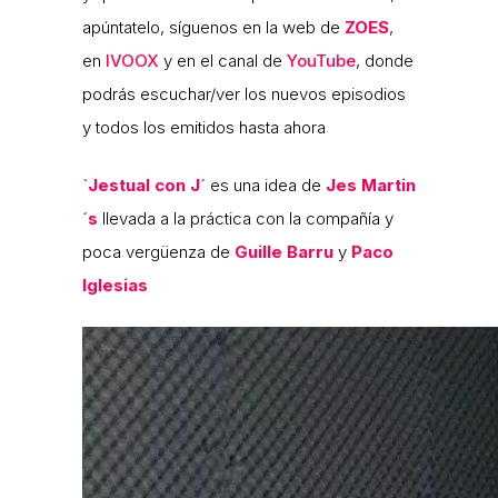
apúntatelo, síguenos en la web de
ZOES
,
en
IVOOX
y en el canal de
YouTube
, donde
podrás escuchar/ver los nuevos episodios
y todos los emitidos hasta ahora
`Jestual con J´
es una idea de
Jes Martin
´s
llevada a la práctica con la compañía y
poca vergüenza de
Guille Barru
y
Paco
Iglesias