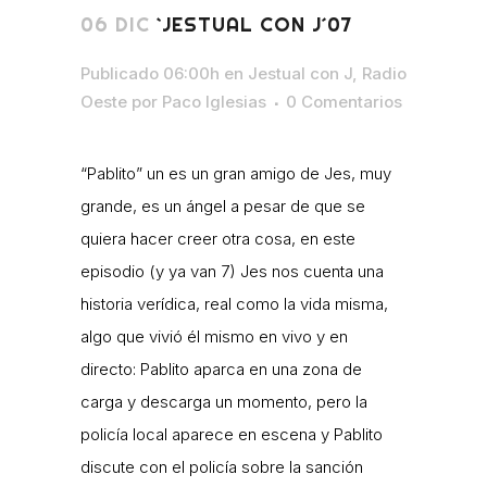
06 DIC
`JESTUAL CON J´07
Publicado 06:00h
en
Jestual con J
,
Radio
Oeste
por
Paco Iglesias
0 Comentarios
“Pablito” un es un gran amigo de Jes, muy
grande, es un ángel a pesar de que se
quiera hacer creer otra cosa, en este
episodio (y ya van 7) Jes nos cuenta una
historia verídica, real como la vida misma,
algo que vivió él mismo en vivo y en
directo: Pablito aparca en una zona de
carga y descarga un momento, pero la
policía local aparece en escena y Pablito
discute con el policía sobre la sanción