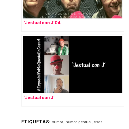
`Jestual con J´04
`Jestual con J´
ETIQUETAS:
,
,
humor
humor gestual
risas