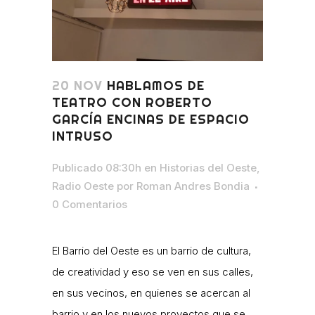
20 NOV
HABLAMOS DE
TEATRO CON ROBERTO
GARCÍA ENCINAS DE ESPACIO
INTRUSO
Publicado 08:30h
en
Historias del Oeste
,
Radio Oeste
por
Roman Andres Bondia
0 Comentarios
El Barrio del Oeste es un barrio de cultura,
de creatividad y eso se ven en sus calles,
en sus vecinos, en quienes se acercan al
barrio y en los nuevos proyectos que se