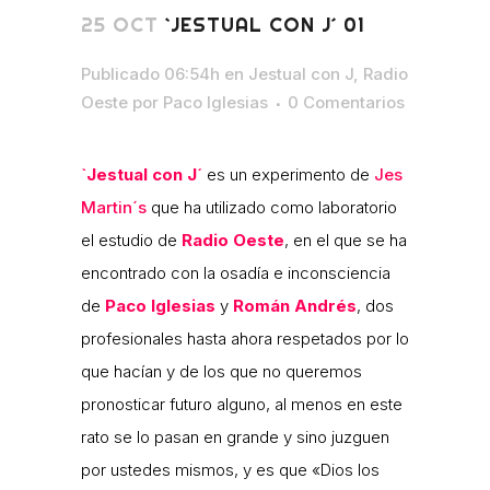
25 OCT
`JESTUAL CON J´ 01
Publicado 06:54h
en
Jestual con J
,
Radio
Oeste
por
Paco Iglesias
0 Comentarios
`Jestual con J´
es un experimento de
Jes
Martin´s
que ha utilizado como laboratorio
el estudio de
Radio Oeste
, en el que se ha
encontrado con la osadía e inconsciencia
de
Paco Iglesias
y
Román Andrés
, dos
profesionales hasta ahora respetados por lo
que hacían y de los que no queremos
pronosticar futuro alguno, al menos en este
rato se lo pasan en grande y sino juzguen
por ustedes mismos, y es que «Dios los