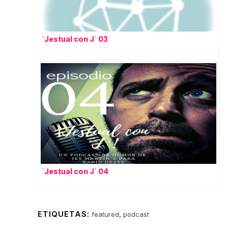
`Jestual con J´ 03
`Jestual con J´ 04
ETIQUETAS:
,
featured
podcast