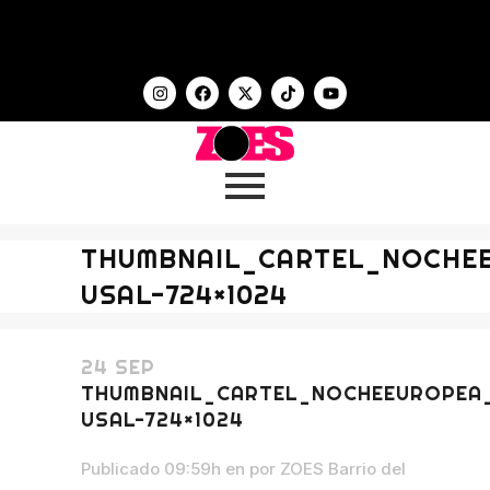
THUMBNAIL_CARTEL_NOCHEE
USAL-724×1024
24 SEP
THUMBNAIL_CARTEL_NOCHEEUROPEA_I
USAL-724×1024
Publicado 09:59h
en
por
ZOES Barrio del