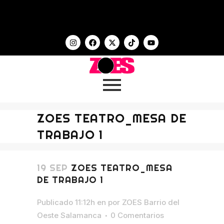
ZOES TEATRO_MESA DE
TRABAJO 1
19 SEP
ZOES TEATRO_MESA
DE TRABAJO 1
Publicado 11:12h
en
por
ZOES Barrio del
Oeste Salamanca
0 Comentarios