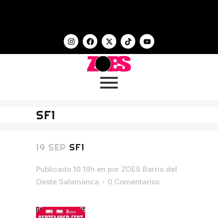
SF1
19 SEP
SF1
Publicado 10:19h
en
por
ZOES Barrio del
Oeste Salamanca
0 Comentarios