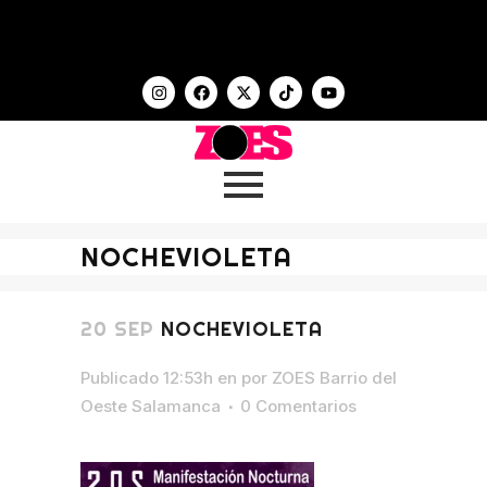
NOCHEVIOLETA
20 SEP
NOCHEVIOLETA
Publicado 12:53h
en
por
ZOES Barrio del
Oeste Salamanca
0 Comentarios