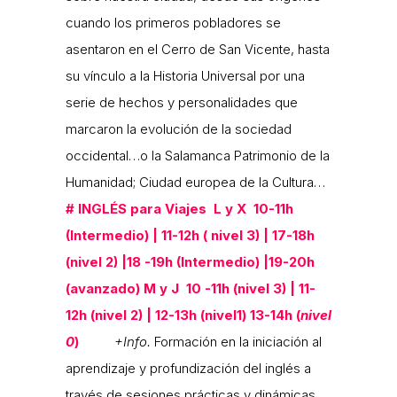
cuando los primeros pobladores se
asentaron en el Cerro de San Vicente, hasta
su vínculo a la Historia Universal por una
serie de hechos y personalidades que
marcaron la evolución de la sociedad
occidental…o la Salamanca Patrimonio de la
Humanidad; Ciudad europea de la Cultura…
#
INGLÉS
para Viajes
L y X 10-11h
(Intermedio) | 11-12h ( nivel 3) | 17-18h
(nivel 2) |18 -19h (Intermedio) |19-20h
(avanzado) M y J 10 -11h (nivel 3) | 11-
12h (nivel 2) | 12-13h (nivel1) 13-14h (
nivel
0
)
+Info.
Formación en la iniciación al
aprendizaje y profundización del inglés a
través de sesiones prácticas y dinámicas.