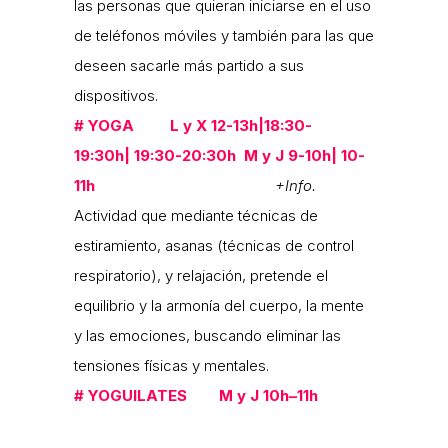
las personas que quieran iniciarse en el uso
de teléfonos móviles y también para las que
deseen sacarle más partido a sus
dispositivos.
#
YOGA L y X
12-13h|18:30-
19:30h| 19:30-20:30h
M y J 9-10h| 10-
11h
+Info.
Actividad que mediante técnicas de
estiramiento, asanas (técnicas de control
respiratorio), y relajación, pretende el
equilibrio y la armonía del cuerpo, la mente
y las emociones, buscando eliminar las
tensiones físicas y mentales.
#
YOGUILATES M y J 10h–11h