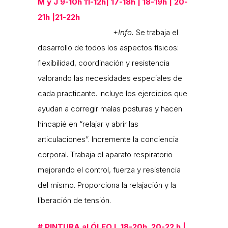
M y J 9-10h 11-12h| 17-18h | 18-19h | 20-
21h |21-22h
+Info.
Se trabaja el
desarrollo de todos los aspectos físicos:
flexibilidad, coordinación y resistencia
valorando las necesidades especiales de
cada practicante. Incluye los ejercicios que
ayudan a corregir malas posturas y hacen
hincapié en “relajar y abrir las
articulaciones”. Incremente la conciencia
corporal. Trabaja el aparato respiratorio
mejorando el control, fuerza y resistencia
del mismo. Proporciona la relajación y la
liberación de tensión.
#
PINTURA al ÓLEO
L 18-20h 20-22.h |