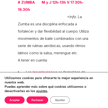
#
ZUMBA M y J 12h-13h V 17.30h-
19.30h
+Info.
La
Zumba es una disciplina enfocada a
fortalecer y dar flexibilidad al cuerpo. Utiliza
movimientos de baile combinados con una
serie de rutinas aeróbicas, usando ritmos
latinos como la salsa, merengue etc.
A tener en cuenta:
• Las
inscripciones
se formalizan de
Utilizamos cookies para ofrecerte la mejor experiencia en
forma directa en la sede de ZOES Calle
nuestra web.
Valle Inclán 8, por orden de llegada, en los
Puedes aprender más sobre qué cookies utilizamos o
horarios establecidos
desactivarlas en los
ajustes
.
• Las actividades se programan
para
Aceptar
Rechazar
Ajustes
todo el curso, hasta junio.
Salvo que por