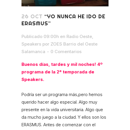
26 OCT
“YO NUNCA HE IDO DE
ERASMUS”
Publicado 09:00h
en
Radio Oeste
,
Speakers
por
ZOES Barrio del Oeste
Salamanca
0 Comentarios
Buenos días, tardes y mil noches! 4º
programa de la 2ª temporada de
Speakers.
Podría ser un programa más,pero hemos
querido hacer algo especial. Algo muy
presente en la vida universitaria. Algo que
da mucho juego a la ciudad. Y ellos son los
ERASMUS. Antes de comenzar con el