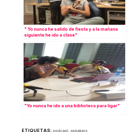
" Yo nunca he salido de fiesta y a la mañana
siguiente he ido a clase"
"Yo nunca he ido a una biblioteca para ligar"
ETIQUETAS:
,
podcast
speakers