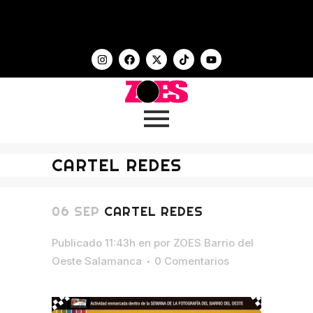
CARTEL REDES
06 SEP
CARTEL REDES
Publicado 11:43h
en
por
ZOES Barrio del
Oeste Salamanca
0 Comentarios