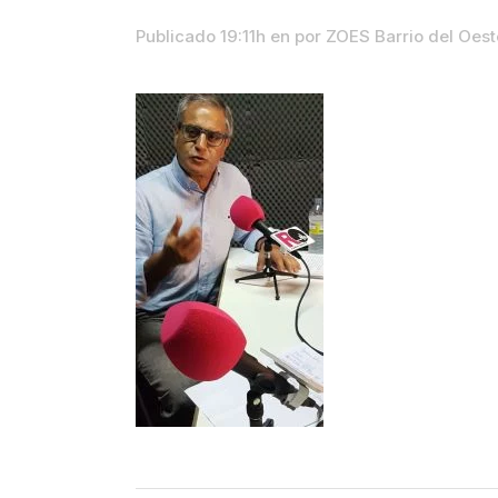
Publicado 19:11h
en
por
ZOES Barrio del Oes