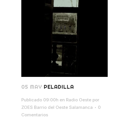
05 MAY
PELADILLA
Publicado 09:00h
en
Radio Oeste
por
ZOES Barrio del Oeste Salamanca
0
Comentarios