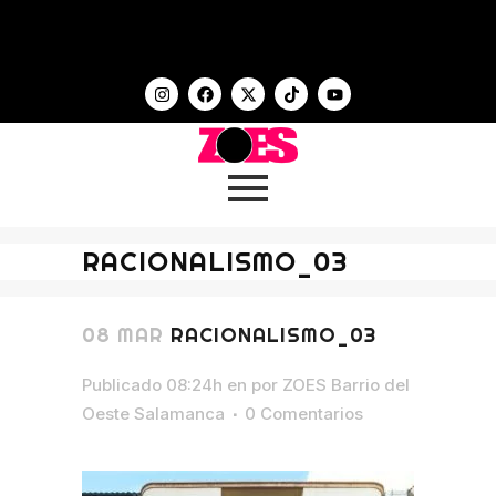
RACIONALISMO_03
08 MAR
RACIONALISMO_03
Publicado 08:24h
en
por
ZOES Barrio del
Oeste Salamanca
0 Comentarios