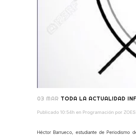
03 MAR
TODA LA ACTUALIDAD IN
Publicado 10:54h
en
Programación
por
ZOES 
Héctor Barrueco, estudiante de Periodismo 