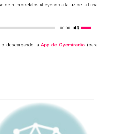
o de microrrelatos «Leyendo a la luz de la Luna
Utiliza
00:00
las
teclas
o descargando la
App de Oyemiradio
(para
de
flecha
arriba/abajo
para
aumentar
o
disminuir
el
volumen.