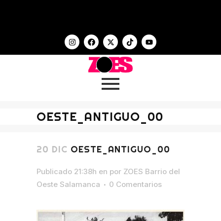
OESTE_ANTIGUO_00
20 DIC
OESTE_ANTIGUO_00
Publicado 21:38h
en
por
ZOES Barrio del
Oeste Salamanca
0 Comentarios