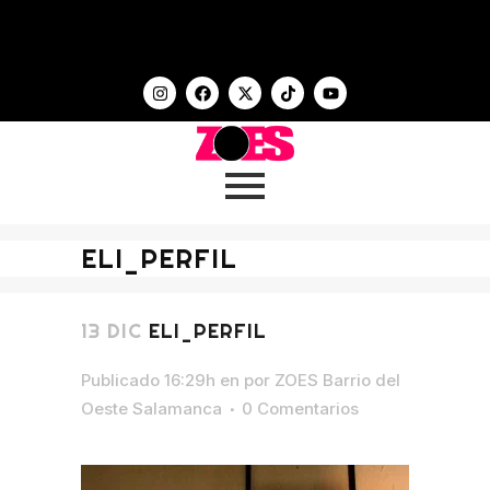
ELI_PERFIL
13 DIC
ELI_PERFIL
Publicado 16:29h
en
por
ZOES Barrio del
Oeste Salamanca
0 Comentarios